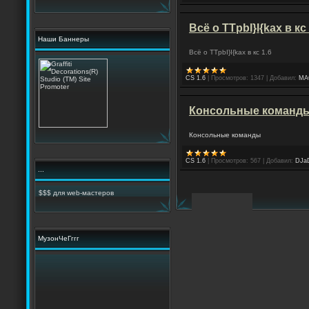
Всё о TTpbI}I{kax в кс 
Наши Баннеры
Всё о TTpbI}I{kax в кс 1.6
CS 1.6
|
Просмотров:
1347
|
Добавил:
MA
Консольные команд
Консольные команды
CS 1.6
|
Просмотров:
567
|
Добавил:
DJa
...
$$$ для web-мастеров
МузонЧеГггг