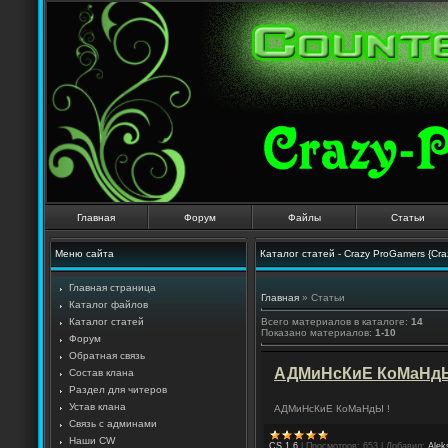
Главная
Форум
Файлы
Статьи
Меню сайта
Каталог статей - Crazy ProGamers {Cr
Главная страница
Главная
»
Статьи
Каталог файлов
Каталог статей
Всего материалов в каталоге
:
14
Показано материалов
:
1-10
Форум
Обратная связь
АДМиНсКиЕ КоМаНдЫ
Состав клана
Раздел для читеров
Устав клана
АДМиНсКиЕ КоМаНдЫ !
Связь с админами
Наши CW
CS 1.6
|
Просмотров:
653
|
Добавил:
Alek