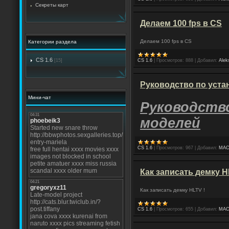
Секреты карт
Делаем 100 fps в CS
Делаем 100 fps в CS
Категории раздела
CS 1.6
[15]
CS 1.6
|
Просмотров:
888
|
Добавил:
Alek
Руководство по уста
Мини-чат
Руководств
моделей
CS 1.6
|
Просмотров:
967
|
Добавил:
MAC
Как записать демку H
Как записать демку HLTV !
CS 1.6
|
Просмотров:
655
|
Добавил:
MAC