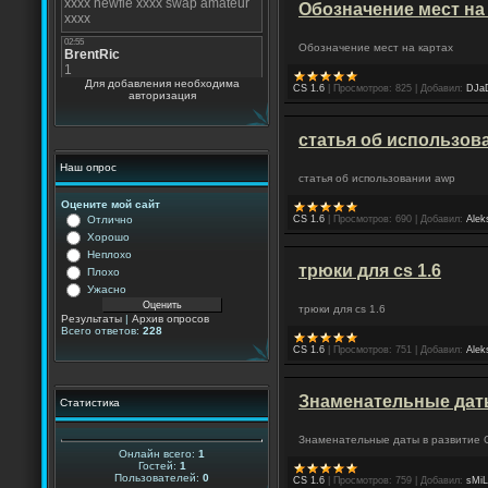
Обозначение мест на
Обозначение мест на картах
Для добавления необходима
CS 1.6
|
Просмотров:
825
|
Добавил:
DJa
авторизация
статья об использов
Наш опрос
статья об использовании awp
Оцените мой сайт
Отлично
CS 1.6
|
Просмотров:
690
|
Добавил:
Alek
Хорошо
Неплохо
трюки для cs 1.6
Плохо
Ужасно
трюки для cs 1.6
Результаты
|
Архив опросов
Всего ответов:
228
CS 1.6
|
Просмотров:
751
|
Добавил:
Alek
Знаменательные даты 
Статистика
Знаменательные даты в развитие Co
Онлайн всего:
1
Гостей:
1
Пользователей:
0
CS 1.6
|
Просмотров:
759
|
Добавил:
sMi