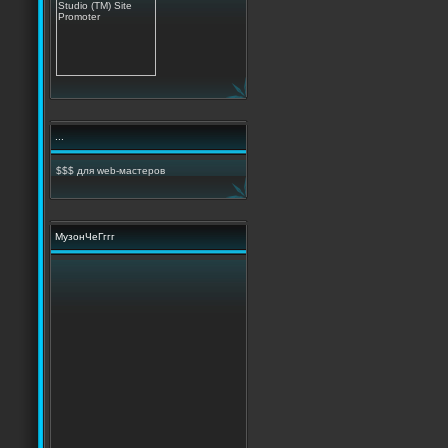
...
$$$ для web-мастеров
МузонЧеГггг