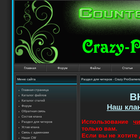
Главная
Форум
Файлы
Статьи
Меню сайта
Раздел для читеров - Crazy ProGamers
Главная страница
В
Каталог файлов
Каталог статей
Наш клан
Форум
Обратная связь
Состав клана
Использование
ч
Раздел для читеров
Устав клана
только вам.
Связь с админами
Если вы не хотите
Наши CW