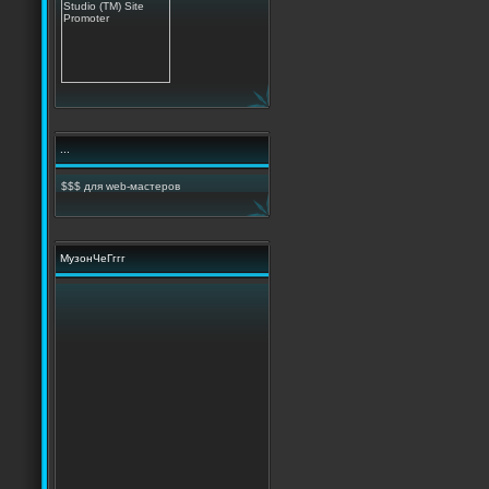
...
$$$ для web-мастеров
МузонЧеГггг