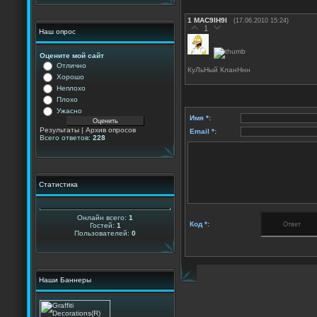
1
MAC9IH9I
(17.06.2010 15:24)
1
Наш опрос
Оцените мой сайт
Отлично
КуЛьНый КланНнн
Хорошо
Неплохо
Плохо
Ужасно
Имя *:
Результаты
|
Архив опросов
Email *:
Всего ответов:
228
Статистика
Онлайн всего:
1
Код *:
Гостей:
1
Пользователей:
0
Наши Баннеры