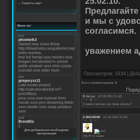
25.02.10.
Секреты карт
Предлагайте
и мы с удов
Мини-чат
согласимся.
уважением а
Просмотров
: 1634 |
Доб
Всего комментариев
:
3
Поряд
3
Артур
(22.06.2011 21:42)
0
С вами сколько на скока играть?
2
MAC9IH9I
(17.06.2010 15:26)
1
Для добавления необходима
авторизация
У}I{ Я то знаю