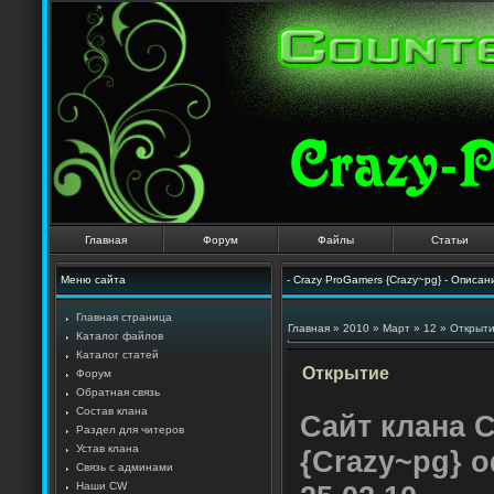
Главная
Форум
Файлы
Статьи
Меню сайта
- Crazy ProGamers {Crazy~pg} - Описан
Главная страница
Главная
»
2010
»
Март
»
12
» Открыт
Каталог файлов
Каталог статей
Открытие
Форум
Обратная связь
Состав клана
Сайт клана
C
Раздел для читеров
Устав клана
{Crazy~pg}
о
Связь с админами
Наши CW